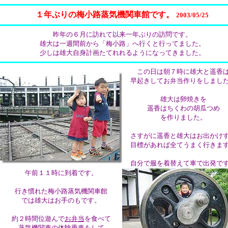
１年ぶりの梅小路蒸気機関車館です。
2003/05/25
昨年の６月に訪れて以来一年ぶりの訪問です。
雄大は一週間前から「梅小路」へ行くと行ってました。
少しは雄大自身計画たてれれるようになってきました。
この日は朝７時に雄大と遥香
早起きしてお弁当作りをしまし
雄大は卵焼きを
遥香はちくわの胡瓜つめ
を作りました。
さすがに遥香と雄大はお出かけ
目標があれば全てうまく行きま
自分で服を着替えて車で出発で
午前１１時に到着です。
行き慣れた梅小路蒸気機関車館
では雄大はお手のもです。
約２時間位遊んで
お弁当
を食べて
蒸気機関車の体験乗車をして