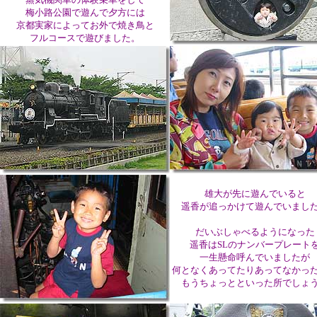
梅小路公園で遊んで夕方には
京都実家によってお外で焼き鳥と
フルコースで遊びました。
雄大が先に遊んでいると
遥香が追っかけて遊んでいまし
だいぶしゃべるようになった
遥香はSLのナンバープレート
一生懸命呼んでいましたが
何となくあってたりあってなかっ
もうちょっとといった所でしょ