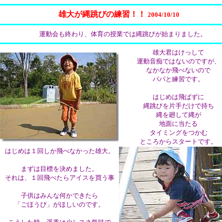
雄大が縄跳びの練習！！
2004/10/10
運動会も終わり、体育の授業では縄跳びが始まりました。
雄大君はけっして
運動音痴ではないのですが、
なかなか飛べないので
パパと練習です。
はじめは飛ばずに
縄跳びを片手だけで持ち
縄を廻して縄が
地面に当たる
タイミングをつかむ
ところからスタートです。
はじめは１回しか飛べなかった雄大。
まずは目標を決めました。
それは、１回飛べたらアイスを買う事
子供はみんな何かできたら
「ごほうび」がほしいのです。