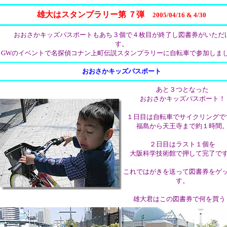
雄大はスタンプラリー第 ７弾
2005/04/16 & 4/30
おおさかキッズパスポートもあち３個で４枚目が終了し図書券がいただ
す。
GWのイベントで名探偵コナン上町伝説スタンプラリーに自転車で参加しま
おおさかキッズパスポート
あと３つとなった
おおさかキッズパスポート！
１日目は自転車でサイクリングで
福島から天王寺まで約１時間
２日目はラスト１個を
大阪科学技術館で押して完了で
これではがきを送って図書券をゲ
す。
雄大君はこの図書券で何を買う