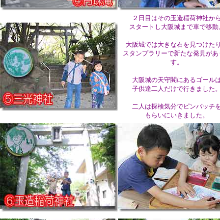
２日目はその玉造稲荷神社か
スタートし大阪城まで車で移動
大阪城では大きな石を見つけた
スタンプラリーで新たな発見があ
す。
大阪城の天守閣にあるゴール
子供達二人だけで行きました
二人は探検気分でピンバッチ
もらいにいきました。