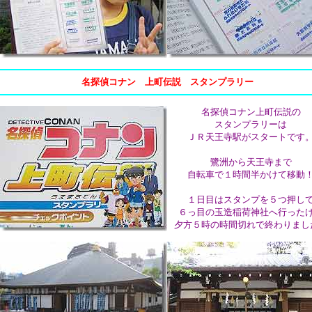
名探偵コナン 上町伝説 スタンプラリー
名探偵コナン上町伝説の
スタンプラリーは
ＪＲ天王寺駅がスタートです
鷺洲から天王寺まで
自転車で１時間半かけて移動
１日目はスタンプを５つ押し
６っ目の玉造稲荷神社へ行った
夕方５時の時間切れで終わりまし